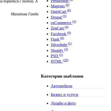
PrestaShop
м борются с тобой. А
(6)
Magento
(8)
OpenCart
Махатма Ганди
(5)
Drupal
(3)
osCommerce
(4)
ZenCart
(4)
Facebook
(6)
Flash
(2)
Silverlight
(3)
Shopify
(1)
PSD
(20)
HTML
Категории шаблонов
Автомобили
Бизнес и услуги
Дизайн и фото