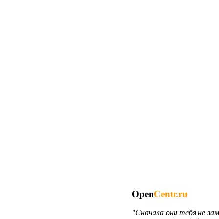
Open
Centr.ru
"Сначала они тебя не за