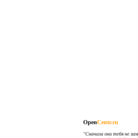
Open
Centr.ru
"Сначала они тебя не за