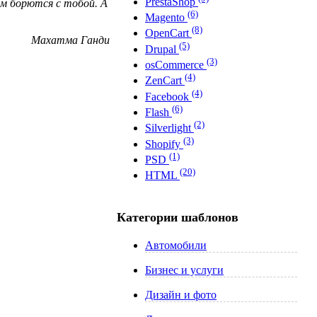
PrestaShop
м борются с тобой. А
(6)
Magento
(8)
OpenCart
Махатма Ганди
(5)
Drupal
(3)
osCommerce
(4)
ZenCart
(4)
Facebook
(6)
Flash
(2)
Silverlight
(3)
Shopify
(1)
PSD
(20)
HTML
Категории шаблонов
Автомобили
Бизнес и услуги
Дизайн и фото