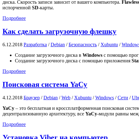
диска. Скорость записи зависит от вашего компьютера.
Flawles
испорченной
SD
-карты.
Подробнее
Как сделать загрузочную флешку
6.12.2018
Разработка
/
Debian
/
Безопасность
/
Xubuntu
/
Window
Создание загрузочного диска в
Windows
с помощью про
Создание загрузочного диска с помощью приложения
Sta
Подробнее
Поисковая система YaCy
4.12.2018
Браузер
/
Debian
/
Web
/
Xubuntu
/
Windows
/
Сети
/
Ub
YaCy
– это бесплатная и кроссплатформенная поисковая систе
децентрализованную архитектуру, все
YaCy
-модули равны межд
Подробнее
Установка Viber на компьютер