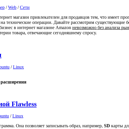
зер
/
Web
/
Сети
тернет магазин привлекателен для продавцов тем, что имеет пр
 на технические операции. Давайте рассмотрим существующие б
бизнес в интернет магазине Amazon
невозможно без анализа рын
итерии товара, отвечающие сегодняшнему спросу.
я
buntu
/
Linux
x расширения
ой Flawless
untu
/
Linux
рамма. Она позволяет записывать образ, например,
SD
карты д