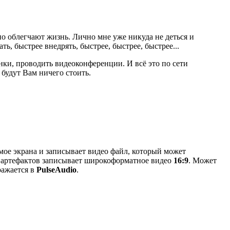
о облегчают жизнь. Лично мне уже никуда не деться и
ь, быстрее внедрять, быстрее, быстрее, быстрее...
нки, проводить видеоконференции. И всё это по сети
будут Вам ничего стоить.
мое экрана и записывает видео файл, который может
з артефактов записывает широкоформатное видео
16:9
. Может
ражается в
PulseAudio
.