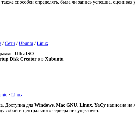
s
также способен определять, была ли запись успешна, оценивая у
s
/
Сети
/
Ubuntu
/
Linux
граммы
UltraISO
rtup Disk Creator
в в
Xubuntu
untu
/
Linux
ма. Доступна для
Windows
,
Mac GNU
,
Linux
.
YaCy
написана на 
у собой и центрального сервера не существует.