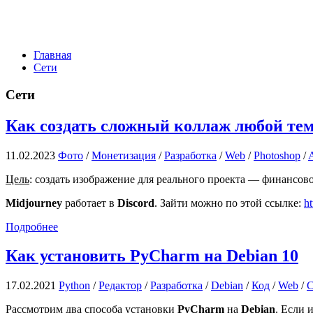
Главная
Сети
Сети
Как создать сложный коллаж любой тем
11.02.2023
Фото
/
Монетизация
/
Разработка
/
Web
/
Photoshop
/
Цель
: создать изображение для реального проекта — финансово
Midjourney
работает в
Discord
. Зайти можно по этой ссылке:
ht
Подробнее
Как установить PyCharm на Debian 10
17.02.2021
Python
/
Редактор
/
Разработка
/
Debian
/
Код
/
Web
/
С
Рассмотрим два способа установки
PyCharm
на
Debian
. Если 