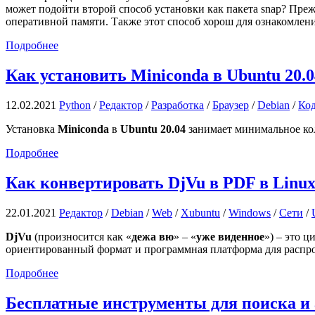
может подойти второй способ установки как пакета snap? Преж
оперативной памяти. Также этот способ хорош для ознакомлени
Подробнее
Как установить Miniconda в Ubuntu 20.0
12.02.2021
Python
/
Редактор
/
Разработка
/
Браузер
/
Debian
/
Ко
Установка
Miniconda
в
Ubuntu 20.04
занимает минимальное ко
Подробнее
Как конвертировать DjVu в PDF в Linu
22.01.2021
Редактор
/
Debian
/
Web
/
Xubuntu
/
Windows
/
Сети
/
DjVu
(произносится как «
дежа вю
» – «
уже виденное
») – это 
ориентированный формат и программная платформа для распр
Подробнее
Бесплатные инструменты для поиска и 