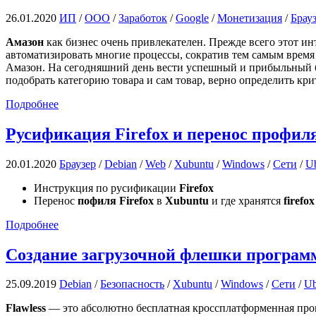
26.01.2020
ИП
/
ООО
/
Заработок
/
Google
/
Монетизация
/
Брау
Амазон
как бизнес очень привлекателен. Прежде всего этот ин
автоматизировать многие процессы, сократив тем самым время
Амазон. На сегодняшний день вести успешный и прибыльный 
подобрать категорию товара и сам товар, верно определить кр
Подробнее
Русификация Firefox и перенос профил
20.01.2020
Браузер
/
Debian
/
Web
/
Xubuntu
/
Windows
/
Сети
/
U
Инструкция по русификации
Firefox
Перенос
пофиля Firefox
в
Xubuntu
и где хранятся
firefo
Подробнее
Создание загрузочной флешки программ
25.09.2019
Debian
/
Безопасность
/
Xubuntu
/
Windows
/
Сети
/
Ub
Flawless
— это абсолютно бесплатная кроссплатформенная прог