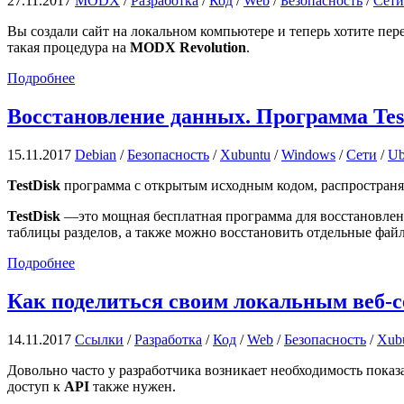
27.11.2017
MODX
/
Разработка
/
Код
/
Web
/
Безопасность
/
Сети
Вы создали сайт на локальном компьютере и теперь хотите пере
такая процедура на
MODX Revolution
.
Подробнее
Восстановление данных. Программа Tes
15.11.2017
Debian
/
Безопасность
/
Xubuntu
/
Windows
/
Сети
/
Ub
TestDisk
программа с открытым исходным кодом, распростран
TestDisk
—это мощная бесплатная программа для восстановлени
таблицы разделов, а также можно восстановить отдельные файлы
Подробнее
Как поделиться своим локальным веб-с
14.11.2017
Ссылки
/
Разработка
/
Код
/
Web
/
Безопасность
/
Xub
Довольно часто у разработчика возникает необходимость пока
доступ к
API
также нужен.