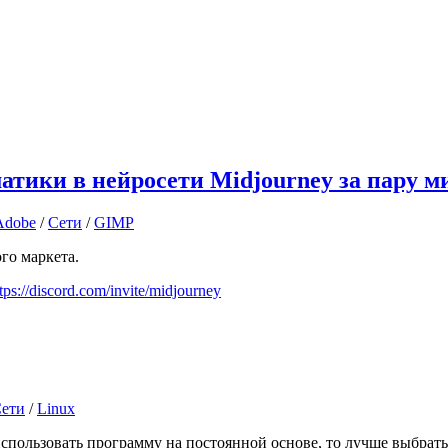
атики в нейросети Midjourney за пару м
Adobe
/
Сети
/
GIMP
го маркета.
tps://discord.com/invite/midjourney
ети
/
Linux
использовать программу на постоянной основе, то лучше выбрат