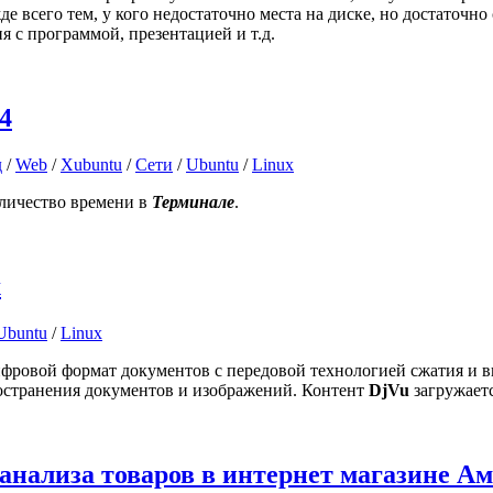
де всего тем, у кого недостаточно места на диске, но достаточ
я с программой, презентацией и т.д.
4
д
/
Web
/
Xubuntu
/
Сети
/
Ubuntu
/
Linux
личество времени в
Терминале
.
x
Ubuntu
/
Linux
цифровой формат документов с передовой технологией сжатия и
остранения документов и изображений. Контент
DjVu
загружаетс
анализа товаров в интернет магазине Ам