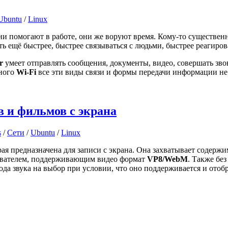
Ubuntu
/
Linux
и помогают в работе, они же воруют время. Кому-то существенн
 ещё быстрее, быстрее связываться с людьми, быстрее реагироват
r
умеет отправлять сообщения, документы, видео, совершать зво
тного
Wi-Fi
все эти виды связи и формы передачи информации не 
 и фильмов с экрана
s
/
Сети
/
Ubuntu
/
Linux
ая предназначена для записи с экрана. Она захватывает содержи
ывателем, поддерживающим видео формат
VP8/WebM
. Также бе
ода звука на выбор при условии, что оно поддерживается и отоб