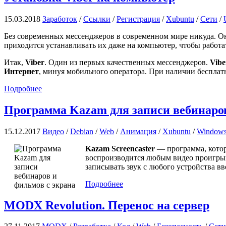
15.03.2018
Заработок
/
Ссылки
/
Регистрация
/
Xubuntu
/
Сети
/
Без современных мессенджеров в современном мире никуда. Он
приходится устанавливать их даже на компьютер, чтобы работать
Итак,
Viber
. Один из первых качественных мессенджеров.
Vibe
Интернет
, минуя мобильного оператора. При наличии беспла
Подробнее
Программа Kazam для записи вебинаров
15.12.2017
Видео
/
Debian
/
Web
/
Анимация
/
Xubuntu
/
Window
Kazam Screencaster
— программа, котор
воспроизводится любым видео проигр
записывать звук с любого устройства вв
Подробнее
MODX Revolution. Перенос на сервер